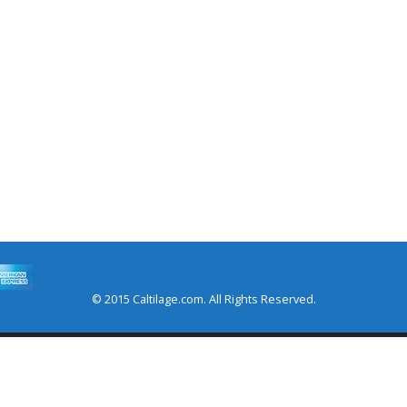
© 2015 Caltilage.com. All Rights Reserved.