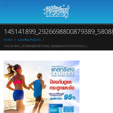
145141899_2926698800879389_5808
Home
เเคลเซียมกับนักวิ่ง
145141899_2926698800879389_5808864016331567693_o